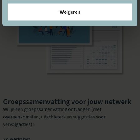
Weigeren
Groepssamenvatting voor jouw netwerk
Wil je een groepssamenvatting ontvangen (met
overeenkomsten, uitschieters en suggesties voor
vervolgacties)?
Zo werkt het: