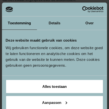
Welke patronen vallen op?
Welke stellingen roepen herkenning of discussie op?
Waarin verschillen jullie qua aanpak of overtuiging?
Toestemming
Details
Over
Stap 3: Vervolg (15 min)
Bespreek wat jullie meenemen uit het gesprek. Zien jullie
Deze website maakt gebruik van cookies
kansen? Zijn er acties die jullie willen oppakken of thema’s die
verdere verdieping vragen?
Wij gebruiken functionele cookies, om deze website goed
te laten functioneren en analytische cookies om het
Download werkvorm
gebruik van de website te kunnen meten. Deze cookies
gebruiken geen persoonsgegevens.
Alles toestaan
Aanpassen