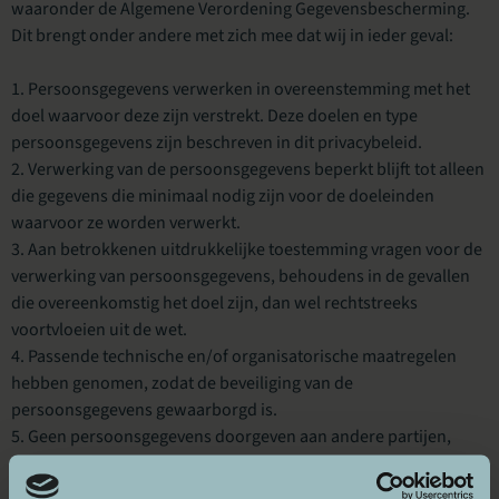
waaronder de Algemene Verordening Gegevensbescherming.
Dit brengt onder andere met zich mee dat wij in ieder geval:
Persoonsgegevens verwerken in overeenstemming met het
doel waarvoor deze zijn verstrekt. Deze doelen en type
persoonsgegevens zijn beschreven in dit privacybeleid.
Verwerking van de persoonsgegevens beperkt blijft tot alleen
die gegevens die minimaal nodig zijn voor de doeleinden
waarvoor ze worden verwerkt.
Aan betrokkenen uitdrukkelijke toestemming vragen voor de
verwerking van persoonsgegevens, behoudens in de gevallen
die overeenkomstig het doel zijn, dan wel rechtstreeks
voortvloeien uit de wet.
Passende technische en/of organisatorische maatregelen
hebben genomen, zodat de beveiliging van de
persoonsgegevens gewaarborgd is.
Geen persoonsgegevens doorgeven aan andere partijen,
tenzij dit nodig is voor uitvoering van de doeleinden waarvoor
ze zijn verstrekt, dan wel voortvloeit uit de wet.