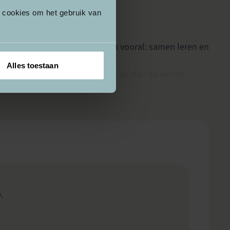
e cookies om het gebruik van
ie, het delen van ervaringen en vooral: samen leren en
Alles toestaan
e reflecteren en verder te kijken dan de eerste
e inspiratie om zelf een sessie te ontwikkelen.
.