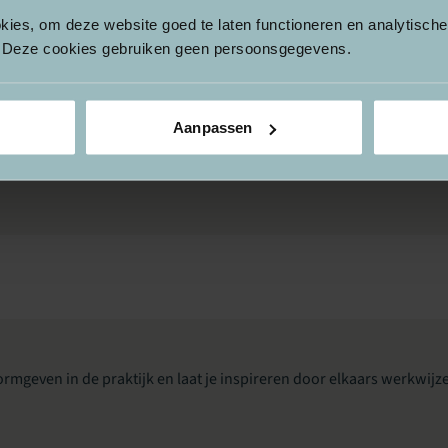
okies, om deze website goed te laten functioneren en analytisch
. Deze cookies gebruiken geen persoonsgegevens.
slag met interactieve werkvormen die uitnodigen tot reflect
Aanpassen
spectieven. De verdiepende werkvormen helpen je kritisch t
inzetten voor fysieke en online bijeenkomsten, ook geven z
rmgeven in de praktijk en laat je inspireren door elkaars werkwijze