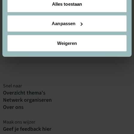
Alles toestaan
Zijn er kosten verbonden aan dit platform?
Aanpassen
Komen er nieuwe thema's bij?
Weigeren
Snel naar
Overzicht thema's
Netwerk organiseren
Over ons
Maak ons wijzer
Geef je feedback hier