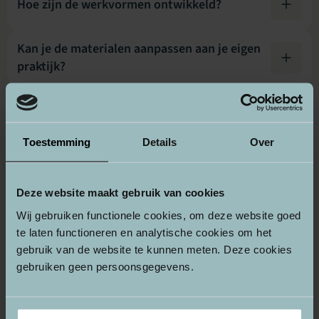
Hoe zijn de werkvormen ontwikkeld?
Kan je de materialen aanpassen aan je eigen
praktijk?
Hoe kan je contact opnemen bij vragen,
suggesties of problemen?
Toestemming
Details
Over
Voor wie is dit platform bedoeld?
Deze website maakt gebruik van cookies
Wij gebruiken functionele cookies, om deze website goed
Kan je dit platform gebruiken voor zowel
te laten functioneren en analytische cookies om het
lerende netwerken als intervisiegroepen, en
gebruik van de website te kunnen meten. Deze cookies
welke werkvormen passen daarbij?
gebruiken geen persoonsgegevens.
Hoe kunnen werkvormen gebruikt worden?