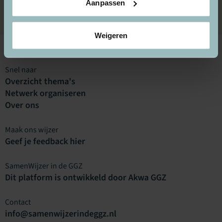
Aanpassen
Weigeren
Snel naar
Overzicht thema's
Netwerk organiseren
Over ons
Maak ons wijzer
Geef je feedback hier
SamenWijzer in de GGZ
Dit platform is ontwikkeld door Akwa GGZ
Contact
info@samenwijzerindeggz.nl