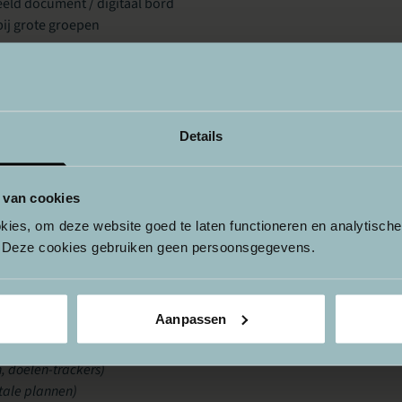
deeld document / digitaal bord
bij grote groepen
 (10 min)
n gebruiken jouw patiënten nu al?
Details
, mindfulnessapps, Daylio, Suzie, injebol.nl, DGT onderweg)
patiënten goed te werken?
jv. motivatie, digitale vaardigheden, privacy)?
 van cookies
oorbeelden op één bord.
okies, om deze website goed te laten functioneren en analytisch
. Deze cookies gebruiken geen persoonsgegevens.
waarvoor wil je digitale zorg inzetten? (10 min)
 middelen en ideeën op doel, bijvoorbeeld:
digitale monitoring)
Aanpassen
 signaleringsplan)
hat, beeldbellen)
n, doelen-trackers)
tale plannen)