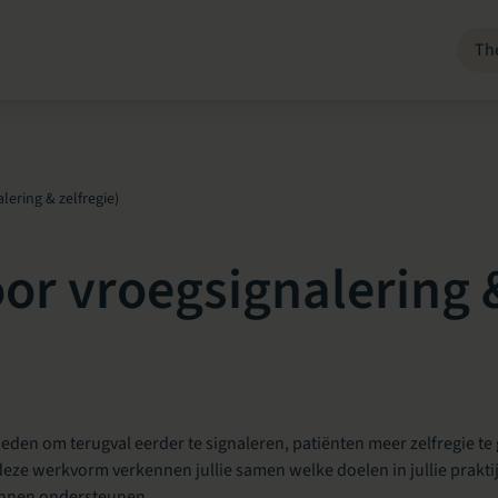
Th
lering & zelfregie)
oor vroegsignalering &
heden om terugval eerder te signaleren, patiënten meer zelfregie t
deze werkvorm verkennen jullie samen welke doelen in jullie praktij
kunnen ondersteunen.