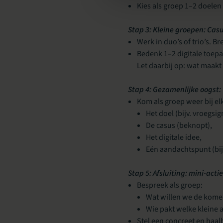
Kies als groep 1–2 doelen 
Stap 3: Kleine groepen: Cas
Werk in duo’s of trio’s. B
Bedenk 1–2 digitale toepa
Let daarbij op: wat maakt
Stap 4: Gezamenlijke oogst:
Kom als groep weer bij elk
Het doel (bijv. vroegsig
De casus (beknopt),
Het digitale idee,
Eén aandachtspunt (bijv
Stap 5: Afsluiting: mini-acti
Bespreek als groep:
Wat willen we de kom
Wie pakt welke kleine 
Stel een concreet en haal