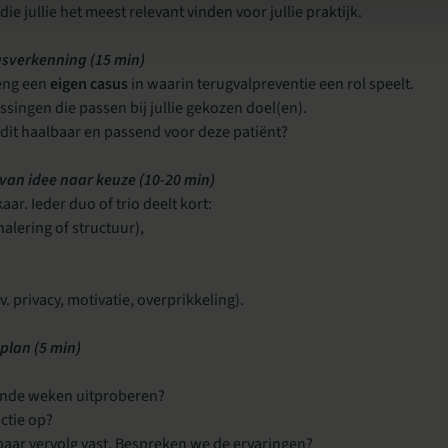
die jullie het meest relevant vinden voor jullie praktijk.
usverkenning (15 min)
reng een
eigen casus
in waarin terugvalpreventie een rol speelt.
ssingen die passen bij jullie gekozen doel(en).
 dit haalbaar en passend voor deze patiënt?
 van idee naar keuze (10-20 min)
aar. Ieder duo of trio deelt kort:
nalering of structuur),
. privacy, motivatie, overprikkeling).
eplan (5 min)
ende weken uitproberen?
actie op?
baar vervolg vast. Bespreken we de ervaringen?