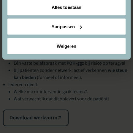
zou mogen staan.
Alles toestaan
Formuleer een micro-actie voor de komende 1–2 weken,
zoals:
Aanpassen
Bij afronding standaard een warme overdracht naar
huisarts.
Intake altijd inclusief netwerkkaart.
Weigeren
Bij signalen van terugval: vast afstemmoment met naasten
of contactmoment met sociaal domein.
Eén vaste belafspraak met
POH-ggz
bij risico op terugval
Bij patiënten zonder netwerk: actief verkennen
wie steun
kan bieden
(formeel of informeel).
Iedereen deelt:
Welke micro-interventie ga ik testen?
Wat verwacht ik dat dit oplevert voor de patiënt?
Download werkvorm