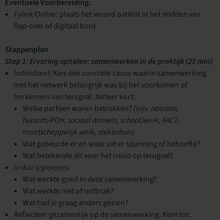
Eventuele Voorbereiding:
Fyliek/Online:
plaats het woord patiënt in het midden van
flap-over of digitaal bord
Stappenplan
Stap 1: Ervaring ophalen: samenwerken in de praktijk (25 min)
Individueel
: Kies één concrete casus waarin samenwerking
met het netwerk belangrijk was bij het voorkomen of
herkennen van terugval. Noteer kort:
Welke partijen waren betrokken?
(bijv. naasten,
huisarts/POH, sociaal domein, school/werk, FACT,
maatschappelijk werk, ziekenhuis)
Wat gebeurde er en waar zat er spanning of behoefte?
Wat betekende dit voor het risico op terugval?
In duo's/groepjes:
Wat werkte goed in deze samenwerking?
Wat werkte niet of ontbrak?
Wat had je graag anders gezien?
Reflecteer gezamenlijk op de samenwerking. Kom tot: