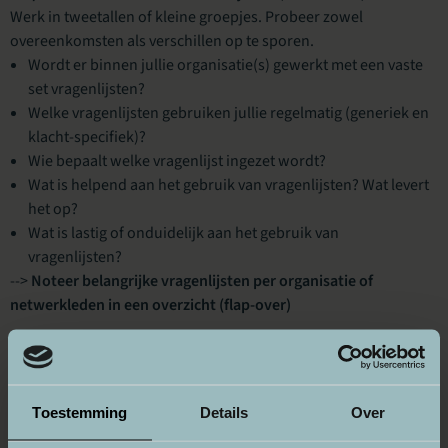
Werk in tweetallen of kleine groepjes. Probeer zowel
overeenkomsten als verschillen op te sporen.
Wordt er binnen jullie organisatie(s) gewerkt met een vaste
set vragenlijsten?
Welke vragenlijsten gebruiken jullie regelmatig (generiek en
klacht-specifiek)?
Wie bepaalt welke vragenlijst ingezet wordt?
Wat is helpend aan het gebruik van vragenlijsten? Wat levert
het op?
Wat is lastig of onduidelijk aan het gebruik van
vragenlijsten?
-->
Noteer belangrijke vragenlijsten per organisatie of
netwerkleden in een overzicht (flap-over)
Stap 2: Verschillen & kansen (20 minuten)
Bespreek plenair:
Welke vragenlijsten worden weinig (of niet) gebruikt, maar
Toestemming
Details
Over
zouden wél waardevol kunnen zijn?